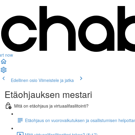
art now
Edellinen osio
Viimeistele ja jatka
Etäohjauksen mestari
Mitä on etäohjaus ja virtuaalifasilitointi?
Etäohjaus on vuorovaikutuksen ja osallistumisen helpotta
Mitä virtuaalifasilitaattori tekee? (5:17)