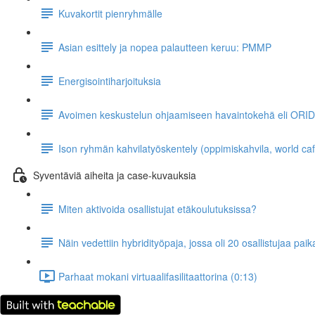
Kuvakortit pienryhmälle
Asian esittely ja nopea palautteen keruu: PMMP
Energisointiharjoituksia
Avoimen keskustelun ohjaamiseen havaintokehä eli ORID
Ison ryhmän kahvilatyöskentely (oppimiskahvila, world ca
Syventäviä aiheita ja case-kuvauksia
Miten aktivoida osallistujat etäkoulutuksissa?
Näin vedettiin hybridityöpaja, jossa oli 20 osallistujaa pai
Parhaat mokani virtuaalifasilitaattorina (0:13)