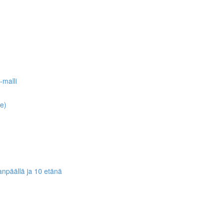
-malli
fe)
kanpäällä ja 10 etänä